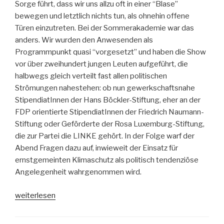
Sorge führt, dass wir uns allzu oft in einer “Blase”
bewegen und letztlich nichts tun, als ohnehin offene
Türen einzutreten. Bei der Sommerakademie war das
anders. Wir wurden den Anwesenden als
Programmpunkt quasi “vorgesetzt” und haben die Show
vor über zweihundert jungen Leuten aufgeführt, die
halbwegs gleich verteilt fast allen politischen
Strömungen nahestehen: ob nun gewerkschaftsnahe
StipendiatInnen der Hans Böckler-Stiftung, eher an der
FDP orientierte StipendiatInnen der Friedrich Naumann-
Stiftung oder Geförderte der Rosa Luxemburg-Stiftung,
die zur Partei die LINKE gehört. In der Folge warf der
Abend Fragen dazu auf, inwieweit der Einsatz für
ernstgemeinten Klimaschutz als politisch tendenziöse
Angelegenheit wahrgenommen wird.
„Wie
weiterlesen
“politisch
tendenziös”