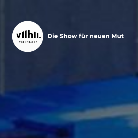
Zum
Inhalt
springen
VOLLEHALLE
vollehalle | die Bühnenshow für neuen Mut