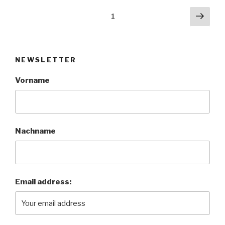
ist
Beitragsnavigation
Näch
Seite
1
vollehalle?“
Seit
NEWSLETTER
Vorname
Nachname
Email address: