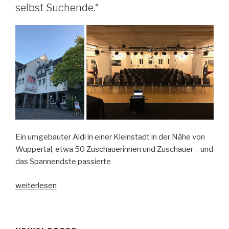
selbst Suchende.“
Ein umgebauter Aldi in einer Kleinstadt in der Nähe von
Wuppertal, etwa 50 Zuschauerinnen und Zuschauer – und
das Spannendste passierte
„vollehalle
weiterlesen
in
Velbert:
„Im