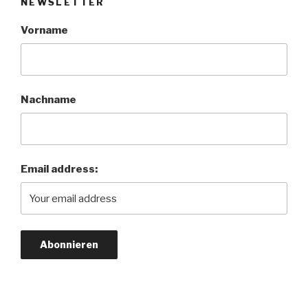
NEWSLETTER
Grunde
sind
Vorname
wir
selbst
Suchende.““
Nachname
Email address: