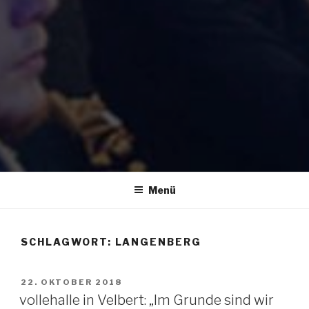
Menü
SCHLAGWORT:
LANGENBERG
VERÖFFENTLICHT
22. OKTOBER 2018
AM
vollehalle in Velbert: „Im Grunde sind wir