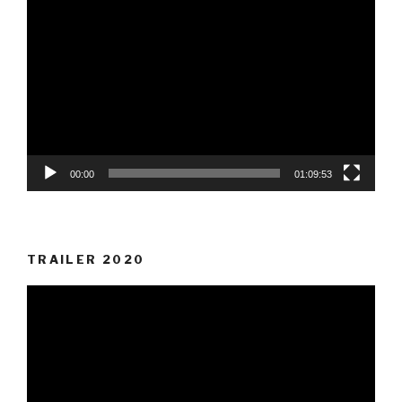
Video-
Player
00:00
01:09:53
TRAILER 2020
Video-
Player