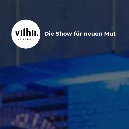
Zum
Inhalt
springen
VOLLEHALLE
vollehalle | die Bühnenshow für neuen Mut