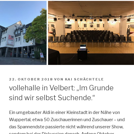
VERÖFFENTLICHT
22. OKTOBER 2018
VON
KAI SCHÄCHTELE
AM
vollehalle in Velbert: „Im Grunde
sind wir selbst Suchende.“
Ein umgebauter Aldi in einer Kleinstadt in der Nähe von
Wuppertal, etwa 50 Zuschauerinnen und Zuschauer – und
das Spannendste passierte
nicht während unserer Show,
sondern bei der Diskussion danach. Anfang Oktober