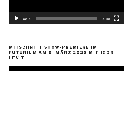
00:00
00:58
MITSCHNITT SHOW-PREMIERE IM
FUTURIUM AM 6. MÄRZ 2020 MIT IGOR
LEVIT
Video-
Player
00:00
01:35:11