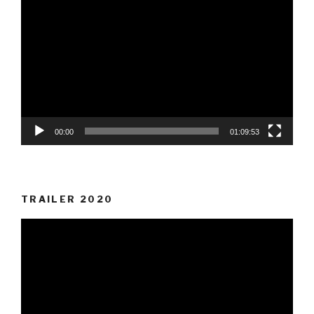
Player
00:00
01:09:53
TRAILER 2020
Video-
Player