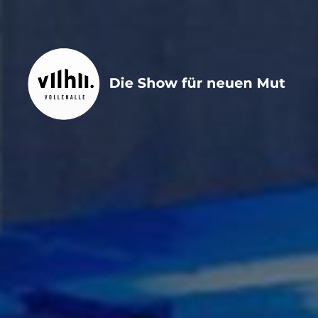
Zum
Inhalt
springen
VOLLEHALLE
vollehalle | die Bühnenshow für neuen Mut