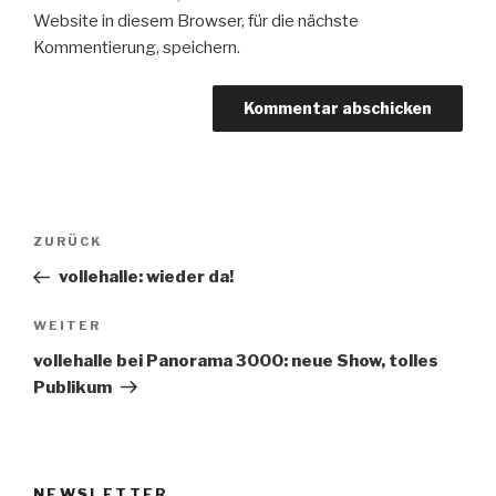
Website in diesem Browser, für die nächste
Kommentierung, speichern.
Beitrags-
Vorheriger
ZURÜCK
Navigation
Beitrag
vollehalle: wieder da!
Nächster
WEITER
Beitrag
vollehalle bei Panorama 3000: neue Show, tolles
Publikum
NEWSLETTER